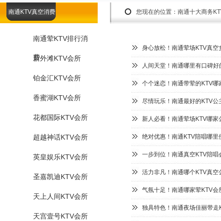
南通KTV真空消费
您现在的位置：
南通十大商务K
南通荤KTV排行消
身心放松！南通荤场KTV真空
费
新外滩KTV会所
人间天堂！南通哪里有口碑好的
铂金汇KTV会所
个个迷恋！南通带荤的KTV哪
香蜜湖KTV会所
尽情玩乐！南通最好的KTV公
花都国际KTV会所
新人必看！南通荤场KTV哪家
超越神话KTV会所
绝对优惠！南通KTV陪唱哪里
一步到位！南通真空KTV陪唱
英皇娱乐KTV会所
活力非凡！南通哪个KTV真空
圣嘉凯迪KTV会所
气氛十足！南通哪家荤KTV会
天上人间KTV会所
独具特色！南通夜场佳丽带走K
天宫壹号KTV会所