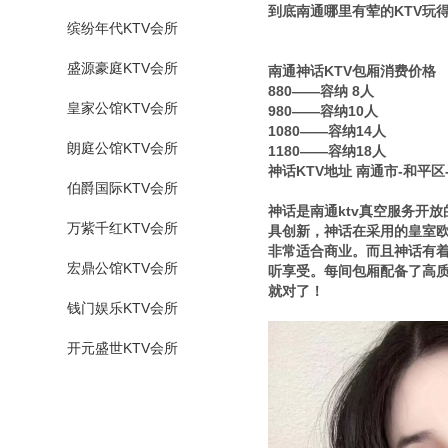
到底南通哪里有荤的KTV玩
缤纷年代KTV会所
盛源豪庭KTV会所
南通神话KTV包厢消费价格
880——容纳 8人
皇家公馆KTV会所
980——容纳10人
1080——容纳14人
朗庭公馆KTV会所
1180——容纳18人
神话KTV地址 南通市-和平区
伯爵国际KTV会所
神话是南通ktv真空服务开
万紫千红KTV会所
具创新，神话在采用的皇室
非常适合商业。而且神话有着
宏鼎公馆KTV会所
听享受。每间包厢配备了高质
就对了！
钱门娱乐KTV会所
开元盛世KTV会所