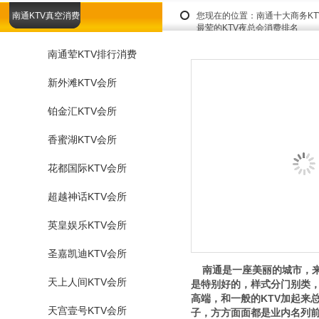
南通KTV真空消费
您现在的位置：
南通十大商务K
最荤的KTV夜总会消费排名
南通荤KTV排行消费
新外滩KTV会所
铂金汇KTV会所
香蜜湖KTV会所
花都国际KTV会所
超越神话KTV会所
英皇娱乐KTV会所
圣嘉凯迪KTV会所
南通是一座美丽的城市，来
天上人间KTV会所
是特别好的，样式分门别类，
高端，和一般的KTV加起来
天宫壹号KTV会所
子，方方面面都是业内名列