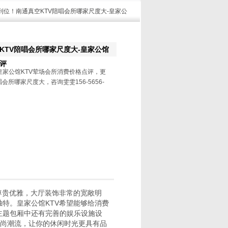
步到位！南通真空KTV陪唱会所哪家尺度大-皇家公
KTV陪唱会所哪家尺度大-皇家公馆
点评
皇家公馆KTV荤场会所消费价格点评，更
会所哪家尺度大，咨询雯雯156-5656-
尊贵优雅，大厅装饰非常的宽敞明
特。皇家公馆KTV希望能够给消费
主题包厢中还有完善的娱乐设施设
时尚潮流，让你的休闲时光更具有品