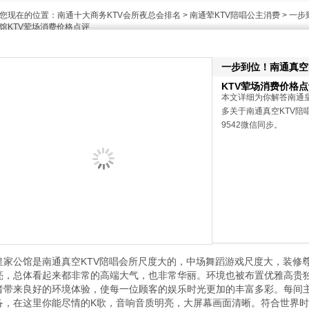
您现在的位置：
南通十大商务KTV会所夜总会排名
>
南通荤KTV陪唱公主消费
> 一
馆KTV荤场消费价格点评
一步到位！南通真空
KTV荤场消费价格
本文详细为你解答南通
多关于南通真空KTV陪唱
9542微信同步。
皇家公馆是南通真空KTV陪唱会所尺度大的，中场舞蹈游戏尺度大，装修
亮，总体看起来都非常的高端大气，也非常华丽。环境也被布置优雅高贵独
者带来良好的环境体验，使每一位顾客的娱乐时光更加的丰富多彩。每间
备，在这里你能尽情的K歌，音响音质明亮，大屏幕画面清晰。符合世界