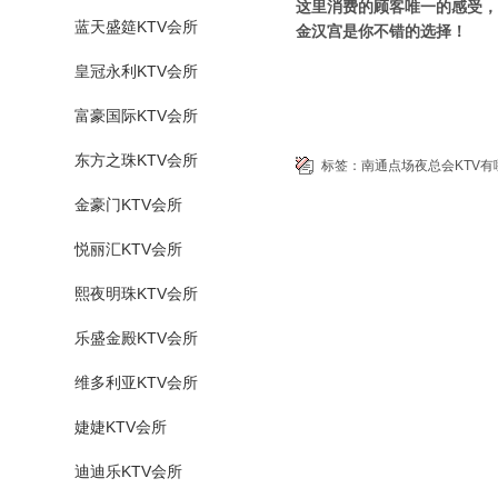
这里消费的顾客唯一的感受，
蓝天盛筵KTV会所
金汉宫是你不错的选择！
皇冠永利KTV会所
富豪国际KTV会所
东方之珠KTV会所
标签：
南通点场夜总会KTV有
金豪门KTV会所
悦丽汇KTV会所
熙夜明珠KTV会所
乐盛金殿KTV会所
维多利亚KTV会所
婕婕KTV会所
迪迪乐KTV会所