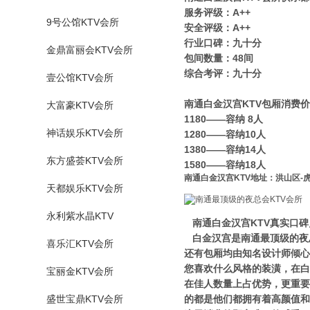
服务评级：A++
9号公馆KTV会所
安全评级：A++
行业口碑：九十分
金鼎富丽会KTV会所
包间数量：48间
综合考评：九十分
壹公馆KTV会所
南通白金汉宫KTV包厢消费
大富豪KTV会所
1180——容纳 8人
神话娱乐KTV会所
1280——容纳10人
1380——容纳14人
东方盛荟KTV会所
1580——容纳18人
南通白金汉宫KTV地址：洪山区-
天都娱乐KTV会所
永利紫水晶KTV
南通白金汉宫KTV真实口碑
白金汉宫是南通最顶级的夜总
喜乐汇KTV会所
还有包厢均由知名设计师倾心
您喜欢什么风格的装潢，在白
宝丽金KTV会所
在佳人数量上占优势，更重要
盛世宝鼎KTV会所
的都是他们都拥有着高颜值和