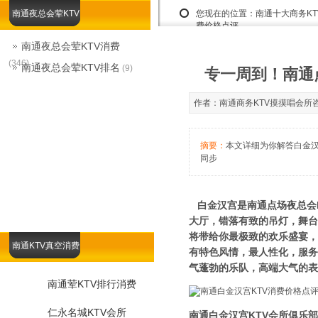
南通夜总会荤KTV
您现在的位置：
南通十大商务K
费价格点评
南通夜总会荤KTV消费
(346)
南通夜总会荤KTV排名
(9)
专一周到！南通
作者：南通商务KTV摸摸唱会所咨询娱乐
摘要：
本文详细为你解答白金汉宫
同步
白金汉宫是南通点场夜总会K
大厅，错落有致的吊灯，舞台
将带给你最极致的欢乐盛宴，
南通KTV真空消费
有特色风情，最人性化，服务
气蓬勃的乐队，高端大气的表
南通荤KTV排行消费
仁永名城KTV会所
南通白金汉宫KTV会所俱乐部