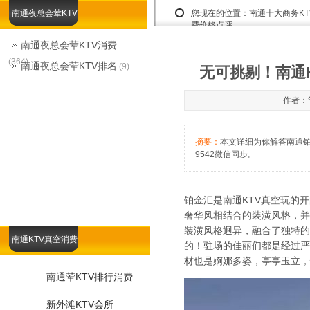
南通夜总会荤KTV
您现在的位置：
南通十大商务K
费价格点评
南通夜总会荤KTV消费
(364)
南通夜总会荤KTV排名
(9)
无可挑剔！南通
作者：管
摘要：
本文详细为你解答南通铂金
9542微信同步。
铂金汇是南通KTV真空玩的
奢华风相结合的装潢风格，并
装潢风格迥异，融合了独特的
南通KTV真空消费
的！驻场的佳丽们都是经过严
材也是婀娜多姿，亭亭玉立，
南通荤KTV排行消费
新外滩KTV会所