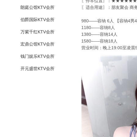
〖停车位置〗：★★★★★★
朗庭公馆KTV会所
〖适合用途〗：朋友聚会 商
伯爵国际KTV会所
980——容纳 6人 【容纳4男
1180——容纳8人
万紫千红KTV会所
1380——容纳14人
1580——容纳18人
宏鼎公馆KTV会所
营业时间：晚上19:00至凌晨5
钱门娱乐KTV会所
开元盛世KTV会所